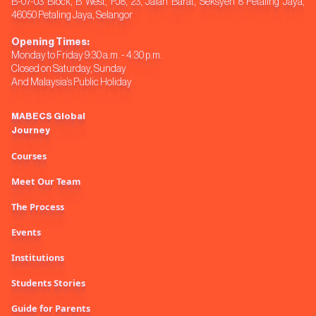
B-07-03 Block, B West, PJ8, 23, Jalan Barat, Seksyen 8 Petaling Jaya,
46050 Petaling Jaya, Selangor
Opening Times:
Monday to Friday 9:30 a.m. - 4:30 p.m.
Closed on Saturday, Sunday
And Malaysia’s Public Holiday
MABECS Global
Journey
Courses
Meet Our Team
The Process
Events
Institutions
Students Stories
Guide for Parents