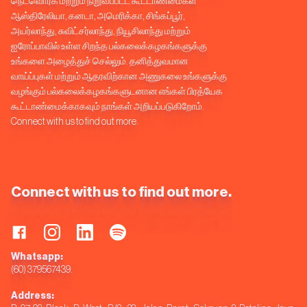
நெட்வொர்க் மற்றும் நிறுவப்பட்ட கூட்டாண்மைகள்
ஆஸ்திரேலியா, கனடா, அமெரிக்கா, சிங்கப்பூர்,
அயர்லாந்து, சுவிட்சர்லாந்து, நியூசிலாந்து மற்றும்
ஐரோப்பாவில் உள்ள சிறந்த பல்கலைக்கழகங்களுக்கு
உங்களை அழைத்துச் செல்லும். தனித்துவமான
வாய்ப்புகள் மற்றும் ஆதரவிற்கான அணுகலை உங்களுக்கு
வழங்கும் பல்கலைக்கழகங்களுடனான எங்கள் பிரத்யேக
கூட்டாண்மைக்காகவும் நாங்கள் அறியப்படுகிறோம்.
Connect with us to find out more.
Connect with us to find out more.
Whatsapp:
(60) 379567439.
Address: