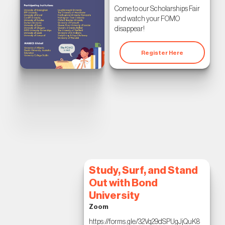
Come to our Scholarships Fair
and watch your FOMO
disappear!
Register Here
Study, Surf, and Stand
Out with Bond
University
Zoom
https://forms.gle/32Vq29dSPUgJjQuK8