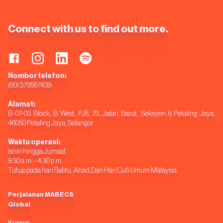
Connect with us to find out more.
Nombor telefon:
(60) 379567439.
Alamat:
B-07-03 Block, B West, PJ8, 23, Jalan Barat, Seksyen 8 Petaling Jaya,
46050 Petaling Jaya, Selangor
Waktu operasi:
Isnin hingga Jumaat
9:30 a.m. - 4:30 p.m.
Tutup pada hari Sabtu, Ahad,Dan Hari Cuti Umum Malaysia
Perjalanan MABECS
Global
Kursus