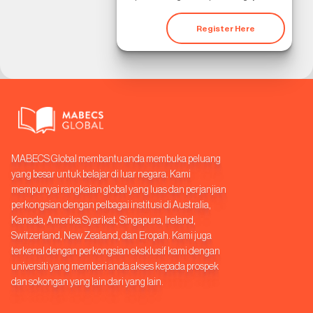
Register Here
MABECS Global membantu anda membuka peluang
yang besar untuk belajar di luar negara. Kami
mempunyai rangkaian global yang luas dan perjanjian
perkongsian dengan pelbagai institusi di Australia,
Kanada, Amerika Syarikat, Singapura, Ireland,
Switzerland, New Zealand, dan Eropah. Kami juga
terkenal dengan perkongsian eksklusif kami dengan
universiti yang memberi anda akses kepada prospek
dan sokongan yang lain dari yang lain.